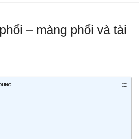
hổi – màng phổi và tài
 DUNG