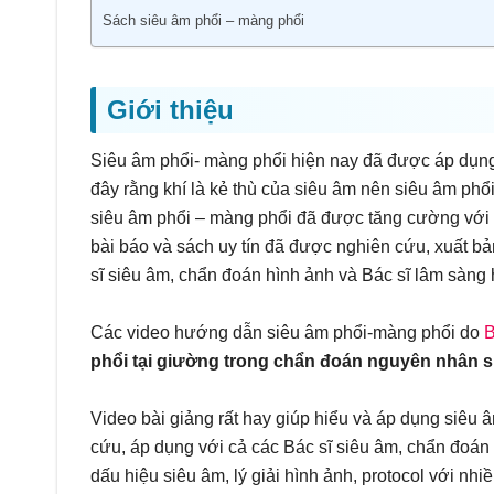
Sách siêu âm phổi – màng phổi
Giới thiệu
Siêu âm phổi- màng phổi hiện nay đã được áp dụng 
đây rằng khí là kẻ thù của siêu âm nên siêu âm phổi
siêu âm phổi – màng phổi đã được tăng cường với 
bài báo và sách uy tín đã được nghiên cứu, xuất bả
sĩ siêu âm, chẩn đoán hình ảnh và Bác sĩ lâm sàng 
Các video hướng dẫn siêu âm phổi-màng phổi do
B
phổi tại giường trong chẩn đoán nguyên nhân s
Video bài giảng rất hay giúp hiểu và áp dụng siêu â
cứu, áp dụng với cả các Bác sĩ siêu âm, chẩn đoán h
dấu hiệu siêu âm, lý giải hình ảnh, protocol với nhi