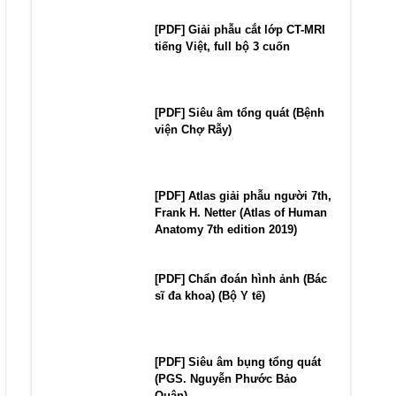
[PDF] Giải phẫu cắt lớp CT-MRI
tiếng Việt, full bộ 3 cuốn
[PDF] Siêu âm tổng quát (Bệnh
viện Chợ Rẫy)
[PDF] Atlas giải phẫu người 7th,
Frank H. Netter (Atlas of Human
Anatomy 7th edition 2019)
[PDF] Chẩn đoán hình ảnh (Bác
sĩ đa khoa) (Bộ Y tế)
[PDF] Siêu âm bụng tổng quát
(PGS. Nguyễn Phước Bảo
Quân)