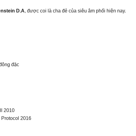
enstein D.A
, được coi là cha đẻ của siêu âm phổi hiện nay.
 đông đặc
ll 2010
E Protocol 2016