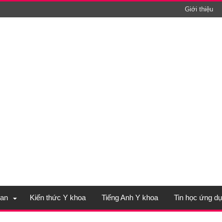
Giới thiệu
an
Kiến thức Y khoa
Tiếng Anh Y khoa
Tin học ứng d