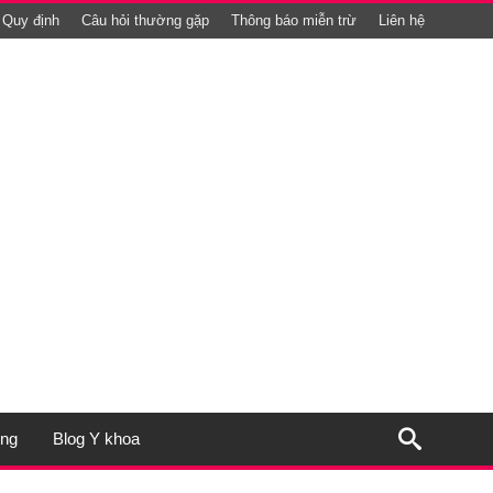
Quy định
Câu hỏi thường gặp
Thông báo miễn trừ
Liên hệ
ụng
Blog Y khoa