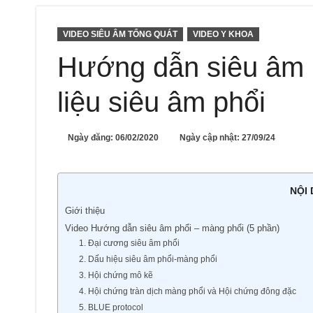
VIDEO SIÊU ÂM TỔNG QUÁT
VIDEO Y KHOA
Hướng dẫn siêu âm p
liệu siêu âm phổi
Ngày đăng:
06/02/2020
Ngày cập nhật: 27/09/24
NỘI
Giới thiệu
Video Hướng dẫn siêu âm phổi – màng phổi (5 phần)
1. Đại cương siêu âm phổi
2. Dấu hiệu siêu âm phổi-màng phổi
3. Hội chứng mô kẽ
4. Hội chứng tràn dịch màng phổi và Hội chứng đông đặc
5. BLUE protocol