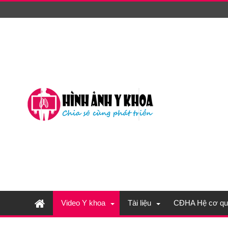
Video Y khoa
Tài liệu
CĐHA Hệ cơ qu