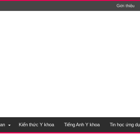
Giới thiệu
an
Kiến thức Y khoa
Tiếng Anh Y khoa
Tin học ứng d