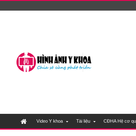
Video Y khoa
Tài liệu
CĐHA Hệ cơ qu