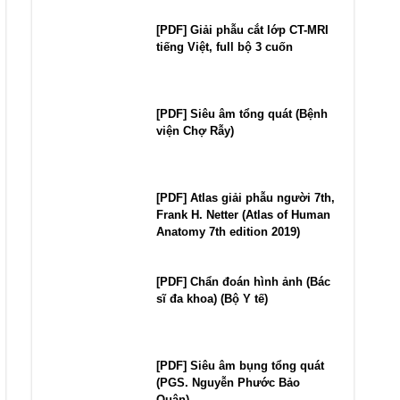
[PDF] Giải phẫu cắt lớp CT-MRI
tiếng Việt, full bộ 3 cuốn
[PDF] Siêu âm tổng quát (Bệnh
viện Chợ Rẫy)
[PDF] Atlas giải phẫu người 7th,
Frank H. Netter (Atlas of Human
Anatomy 7th edition 2019)
[PDF] Chẩn đoán hình ảnh (Bác
sĩ đa khoa) (Bộ Y tế)
[PDF] Siêu âm bụng tổng quát
(PGS. Nguyễn Phước Bảo
Quân)