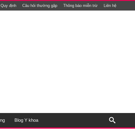
Quy định
Câu hỏi thường gặp
Thông báo miễn trừ
Liên hệ
ụng
Blog Y khoa