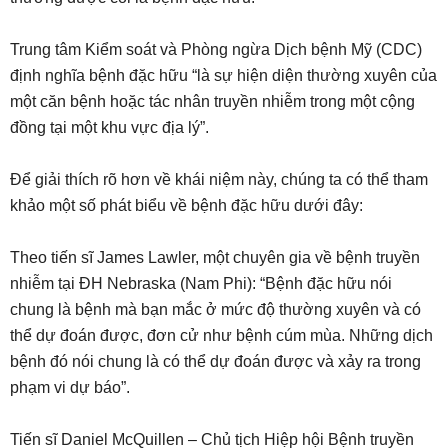
Trung tâm Kiểm soát và Phòng ngừa Dịch bệnh Mỹ (CDC)
định nghĩa bệnh đặc hữu “là sự hiện diện thường xuyên của
một căn bệnh hoặc tác nhân truyền nhiễm trong một cộng
đồng tại một khu vực địa lý”.
Để giải thích rõ hơn về khái niệm này, chúng ta có thể tham
khảo một số phát biểu về bệnh đặc hữu dưới đây:
Theo tiến sĩ James Lawler, một chuyên gia về bệnh truyền
nhiễm tại ĐH Nebraska (Nam Phi): “Bệnh đặc hữu nói
chung là bệnh mà bạn mắc ở mức độ thường xuyên và có
thể dự đoán được, đơn cử như bệnh cúm mùa. Những dịch
bệnh đó nói chung là có thể dự đoán được và xảy ra trong
phạm vi dự báo”.
Tiến sĩ Daniel McQuillen – Chủ tịch Hiệp hội Bệnh truyền