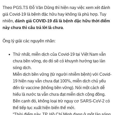
Theo PGS.TS Đỗ Văn Dũng thì hiện nay việc xem xét đánh
giá Covid-19 là bệnh đặc hữu hay không là phù hợp. Tuy
nhiên,
đánh giá COVID-19 đã là bệnh đặc hữu thời điểm
này chưa thì câu trả lời là chưa
.
Ông lý giải các nguyên nhân:
Thứ nhất, miễn dịch của Covid-19 tại Việt Nam vẫn
chưa bền vững, do đó sẽ có khuynh hướng tạo làn
sóng dịch.
Miễn dịch bền vững (từ người nhiễm bệnh) với Covid-
19 hiện nay vẫn chưa đạt 100%, miễn dịch chủ yếu
đến từ vaccine (không bền vững). Nói một cách dễ
hiểu là nước ta vẫn chưa đạt miễn dịch cộng đồng.
Bên cạnh đó, không loại trừ nguy cơ SARS-CoV-2 có
thể tiếp tục xuất hiện biến thể mới.
“Thời điểm này, TP. Hồ Chí Minh đang ở một làn sóng,