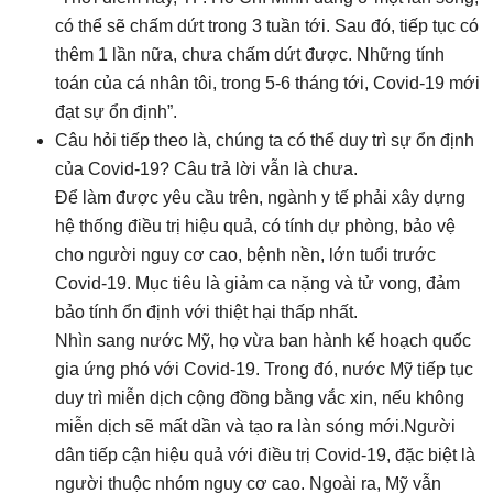
có thể sẽ chấm dứt trong 3 tuần tới. Sau đó, tiếp tục có
thêm 1 lần nữa, chưa chấm dứt được. Những tính
toán của cá nhân tôi, trong 5-6 tháng tới, Covid-19 mới
đạt sự ổn định”.
Câu hỏi tiếp theo là, chúng ta có thể duy trì sự ổn định
của Covid-19? Câu trả lời vẫn là chưa.
Để làm được yêu cầu trên, ngành y tế phải xây dựng
hệ thống điều trị hiệu quả, có tính dự phòng, bảo vệ
cho người nguy cơ cao, bệnh nền, lớn tuổi trước
Covid-19. Mục tiêu là giảm ca nặng và tử vong, đảm
bảo tính ổn định với thiệt hại thấp nhất.
Nhìn sang nước Mỹ, họ vừa ban hành kế hoạch quốc
gia ứng phó với Covid-19. Trong đó, nước Mỹ tiếp tục
duy trì miễn dịch cộng đồng bằng vắc xin, nếu không
miễn dịch sẽ mất dần và tạo ra làn sóng mới.Người
dân tiếp cận hiệu quả với điều trị Covid-19, đặc biệt là
người thuộc nhóm nguy cơ cao. Ngoài ra, Mỹ vẫn