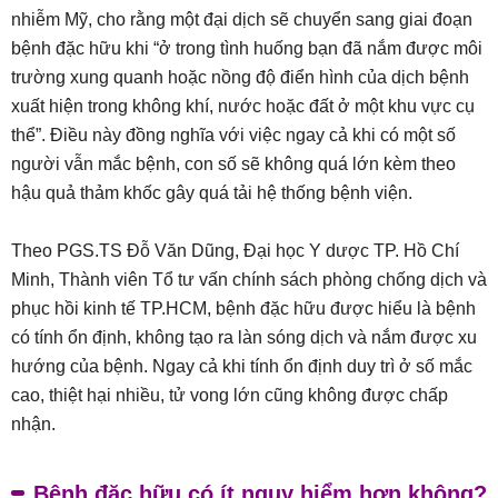
nhiễm Mỹ, cho rằng một đại dịch sẽ chuyển sang giai đoạn
bệnh đặc hữu khi “ở trong tình huống bạn đã nắm được môi
trường xung quanh hoặc nồng độ điển hình của dịch bệnh
xuất hiện trong không khí, nước hoặc đất ở một khu vực cụ
thể”. Điều này đồng nghĩa với việc ngay cả khi có một số
người vẫn mắc bệnh, con số sẽ không quá lớn kèm theo
hậu quả thảm khốc gây quá tải hệ thống bệnh viện.
Theo PGS.TS Đỗ Văn Dũng, Đại học Y dược TP. Hồ Chí
Minh, Thành viên Tổ tư vấn chính sách phòng chống dịch và
phục hồi kinh tế TP.HCM, bệnh đặc hữu được hiểu là bệnh
có tính ổn định, không tạo ra làn sóng dịch và nắm được xu
hướng của bệnh. Ngay cả khi tính ổn định duy trì ở số mắc
cao, thiệt hại nhiều, tử vong lớn cũng không được chấp
nhận.
Bệnh đặc hữu có ít nguy hiểm hơn không?