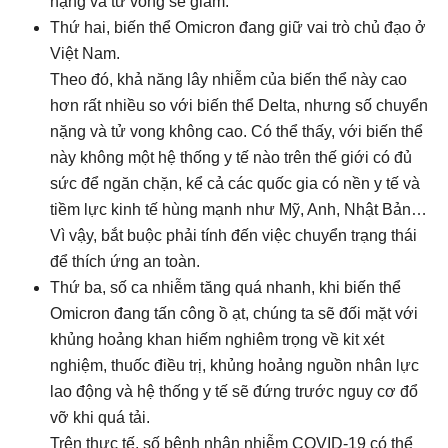
nặng và tử vong sẽ giảm.
Thứ hai, biến thể Omicron đang giữ vai trò chủ đạo ở
Việt Nam.
Theo đó, khả năng lây nhiễm của biến thể này cao
hơn rất nhiều so với biến thể Delta, nhưng số chuyển
nặng và tử vong không cao. Có thể thấy, với biến thể
này không một hệ thống y tế nào trên thế giới có đủ
sức để ngăn chặn, kể cả các quốc gia có nền y tế và
tiềm lực kinh tế hùng mạnh như Mỹ, Anh, Nhật Bản…
Vì vậy, bắt buộc phải tính đến việc chuyển trạng thái
để thích ứng an toàn.
Thứ ba, số ca nhiễm tăng quá nhanh, khi biến thể
Omicron đang tấn công ồ ạt, chúng ta sẽ đối mặt với
khủng hoảng khan hiếm nghiêm trọng về kit xét
nghiệm, thuốc điều trị, khủng hoảng nguồn nhân lực
lao động và hệ thống y tế sẽ đứng trước nguy cơ đổ
vỡ khi quá tải.
Trên thực tế, số bệnh nhân nhiễm COVID-19 có thể