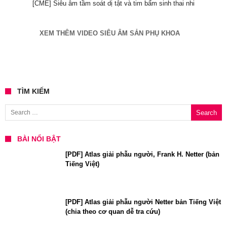
[CME] Siêu âm tầm soát dị tật và tim bẩm sinh thai nhi
XEM THÊM VIDEO SIÊU ÂM SẢN PHỤ KHOA
TÌM KIẾM
Search for:
BÀI NỔI BẬT
[PDF] Atlas giải phẫu người, Frank H. Netter (bản
Tiếng Việt)
[PDF] Atlas giải phẫu người Netter bản Tiếng Việt
(chia theo cơ quan dễ tra cứu)