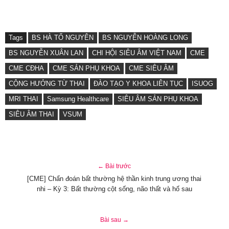
Tags
BS HÀ TỐ NGUYÊN
BS NGUYỄN HOÀNG LONG
BS NGUYỄN XUÂN LAN
CHI HỘI SIÊU ÂM VIỆT NAM
CME
CME CĐHA
CME SẢN PHỤ KHOA
CME SIÊU ÂM
CỘNG HƯỞNG TỪ THAI
ĐÀO TẠO Y KHOA LIÊN TỤC
ISUOG
MRI THAI
Samsung Healthcare
SIÊU ÂM SẢN PHỤ KHOA
SIÊU ÂM THAI
VSUM
← Bài trước
[CME] Chẩn đoán bất thường hệ thần kinh trung ương thai
nhi – Kỳ 3: Bất thường cột sống, não thất và hố sau
Bài sau →