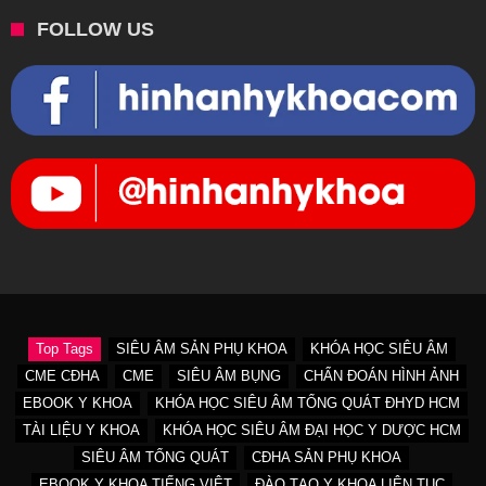
FOLLOW US
Top Tags
SIÊU ÂM SẢN PHỤ KHOA
KHÓA HỌC SIÊU ÂM
CME CĐHA
CME
SIÊU ÂM BỤNG
CHẨN ĐOÁN HÌNH ẢNH
EBOOK Y KHOA
KHÓA HỌC SIÊU ÂM TỔNG QUÁT ĐHYD HCM
TÀI LIỆU Y KHOA
KHÓA HỌC SIÊU ÂM ĐẠI HỌC Y DƯỢC HCM
SIÊU ÂM TỔNG QUÁT
CĐHA SẢN PHỤ KHOA
EBOOK Y KHOA TIẾNG VIỆT
ĐÀO TẠO Y KHOA LIÊN TỤC