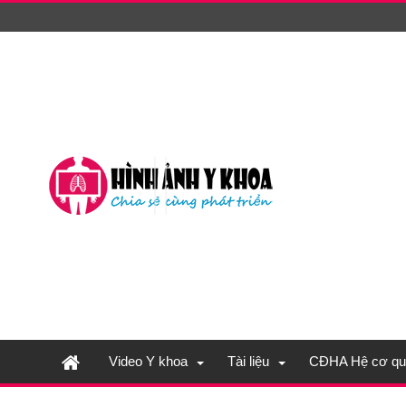
Video Y khoa
Tài liệu
CĐHA Hệ cơ qu