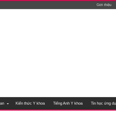
Giới thiệu
an
Kiến thức Y khoa
Tiếng Anh Y khoa
Tin học ứng d