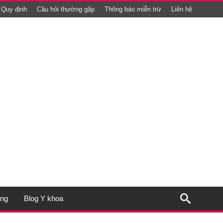
Quy định
Câu hỏi thường gặp
Thông báo miễn trừ
Liên hệ
ụng
Blog Y khoa