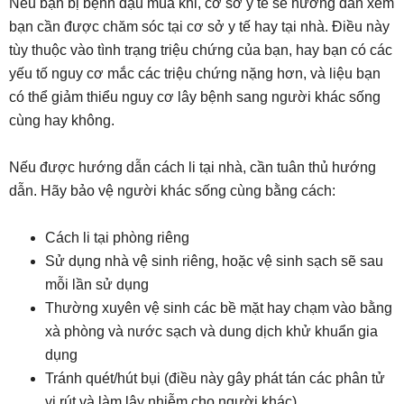
Nếu bạn bị bệnh đậu mùa khỉ, cơ sở y tế sẽ hướng dẫn xem
bạn cần được chăm sóc tại cơ sở y tế hay tại nhà. Điều này
tùy thuộc vào tình trạng triệu chứng của bạn, hay bạn có các
yếu tố nguy cơ mắc các triệu chứng nặng hơn, và liệu bạn
có thể giảm thiểu nguy cơ lây bệnh sang người khác sống
cùng hay không.
Nếu được hướng dẫn cách li tại nhà, cần tuân thủ hướng
dẫn. Hãy bảo vệ người khác sống cùng bằng cách:
Cách li tại phòng riêng
Sử dụng nhà vệ sinh riêng, hoặc vệ sinh sạch sẽ sau
mỗi lần sử dụng
Thường xuyên vệ sinh các bề mặt hay chạm vào bằng
xà phòng và nước sạch và dung dịch khử khuẩn gia
dụng
Tránh quét/hút bụi (điều này gây phát tán các phân tử
vi rút và làm lây nhiễm cho người khác)