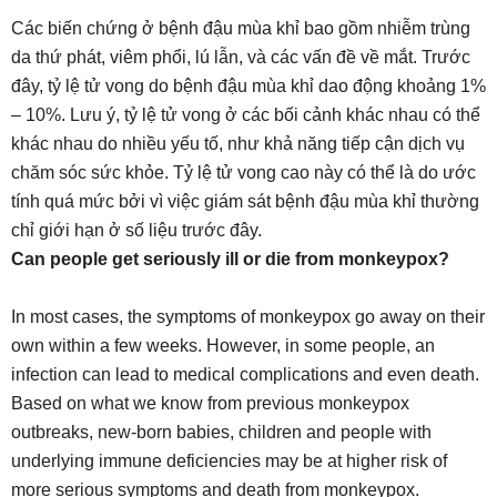
Các biến chứng ở bệnh đậu mùa khỉ bao gồm nhiễm trùng
da thứ phát, viêm phổi, lú lẫn, và các vấn đề về mắt. Trước
đây, tỷ lệ tử vong do bệnh đậu mùa khỉ dao động khoảng 1%
– 10%. Lưu ý, tỷ lệ tử vong ở các bối cảnh khác nhau có thể
khác nhau do nhiều yếu tố, như khả năng tiếp cận dịch vụ
chăm sóc sức khỏe. Tỷ lệ tử vong cao này có thể là do ước
tính quá mức bởi vì việc giám sát bệnh đậu mùa khỉ thường
chỉ giới hạn ở số liệu trước đây.
Can people get seriously ill or die from monkeypox?
In most cases, the symptoms of monkeypox go away on their
own within a few weeks. However, in some people, an
infection can lead to medical complications and even death.
Based on what we know from previous monkeypox
outbreaks, new-born babies, children and people with
underlying immune deficiencies may be at higher risk of
more serious symptoms and death from monkeypox.