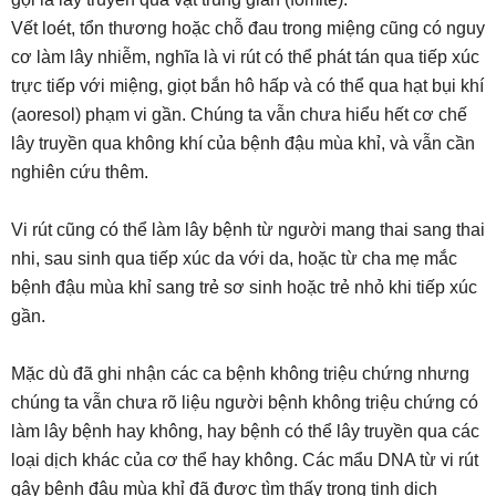
Vết loét, tổn thương hoặc chỗ đau trong miệng cũng có nguy
cơ làm lây nhiễm, nghĩa là vi rút có thể phát tán qua tiếp xúc
trực tiếp với miệng, giọt bắn hô hấp và có thể qua hạt bụi khí
(aoresol) phạm vi gần. Chúng ta vẫn chưa hiểu hết cơ chế
lây truyền qua không khí của bệnh đậu mùa khỉ, và vẫn cần
nghiên cứu thêm.
Vi rút cũng có thể làm lây bệnh từ người mang thai sang thai
nhi, sau sinh qua tiếp xúc da với da, hoặc từ cha mẹ mắc
bệnh đậu mùa khỉ sang trẻ sơ sinh hoặc trẻ nhỏ khi tiếp xúc
gần.
Mặc dù đã ghi nhận các ca bệnh không triệu chứng nhưng
chúng ta vẫn chưa rõ liệu người bệnh không triệu chứng có
làm lây bệnh hay không, hay bệnh có thể lây truyền qua các
loại dịch khác của cơ thể hay không. Các mẩu DNA từ vi rút
gây bệnh đậu mùa khỉ đã được tìm thấy trong tinh dịch