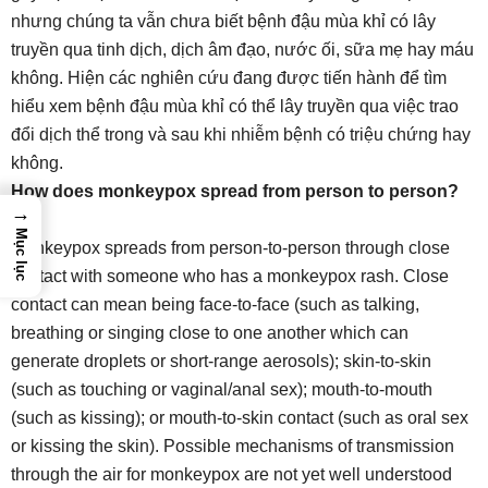
nhưng chúng ta vẫn chưa biết bệnh đậu mùa khỉ có lây
truyền qua tinh dịch, dịch âm đạo, nước ối, sữa mẹ hay máu
không. Hiện các nghiên cứu đang được tiến hành để tìm
hiểu xem bệnh đậu mùa khỉ có thể lây truyền qua việc trao
đổi dịch thể trong và sau khi nhiễm bệnh có triệu chứng hay
không.
How does monkeypox spread from person to person?
→
Mục lục
Monkeypox spreads from person-to-person through close
contact with someone who has a monkeypox rash. Close
contact can mean being face-to-face (such as talking,
breathing or singing close to one another which can
generate droplets or short-range aerosols); skin-to-skin
(such as touching or vaginal/anal sex); mouth-to-mouth
(such as kissing); or mouth-to-skin contact (such as oral sex
or kissing the skin). Possible mechanisms of transmission
through the air for monkeypox are not yet well understood