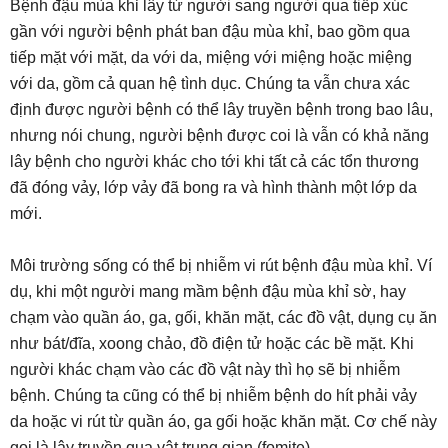
Bệnh đậu mùa khỉ lây từ người sang người qua tiếp xúc
gần với người bệnh phát ban đậu mùa khỉ, bao gồm qua
tiếp mặt với mặt, da với da, miệng với miệng hoặc miệng
với da, gồm cả quan hệ tình dục. Chúng ta vẫn chưa xác
định được người bệnh có thể lây truyền bệnh trong bao lâu,
nhưng nói chung, người bệnh được coi là vẫn có khả năng
lây bệnh cho người khác cho tới khi tất cả các tổn thương
đã đóng vảy, lớp vảy đã bong ra và hình thành một lớp da
mới.
Môi trường sống có thể bị nhiễm vi rút bệnh đậu mùa khỉ. Ví
dụ, khi một người mang mầm bệnh đậu mùa khỉ sờ, hay
chạm vào quần áo, ga, gối, khăn mặt, các đồ vật, dụng cụ ăn
như bát/đĩa, xoong chảo, đồ điện tử hoặc các bề mặt. Khi
người khác chạm vào các đồ vật này thì họ sẽ bị nhiễm
bệnh. Chúng ta cũng có thể bị nhiễm bệnh do hít phải vảy
da hoặc vi rút từ quần áo, ga gối hoặc khăn mặt. Cơ chế này
gọi là lây truyền qua vật trung gian (fomite).