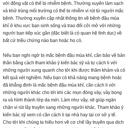
với động vật có thể bị nhiễm bệnh. Thường xuyên làm sạch
và khử trùng môi trường có thể bị nhiễm vi rút từ người mắc
bệnh. Thường xuyên cập nhật thông tin về bệnh đậu mùa
khỉ ở khu vực bạn sinh sống và trao đổi cởi mở với những
người bạn tiếp xúc gần (đặc biệt là có quan hệ tình dục) về
bất cứ triệu chứng nào bạn hoặc họ có.
Nếu bạn nghi ngờ bị mắc bệnh đậu mùa khỉ, cần bảo vệ bản
thân bằng cách tham khảo ý kiến bác sỹ và tự cách li với
những người xung quanh cho tới khi được thăm khám và có
kết quả xét nghiệm. Nếu bạn có khả năng mang bệnh hoặc
đã khẳng định là mắc bệnh đậu mùa khỉ, cần cách li với
những người khác cho tới khi các mụn đóng vảy, vảy bong
ra và hình thành lớp da mới. Làm như vậy, sẽ giúp ngăn
chặn vi rút lây truyền sang những người khác. Tham khảo ý
kiến bác sỹ xem có cần cách li tại nhà hay tại cơ sở y tế.
Cho tới khi chúng ta hiểu hơn về cơ chế lây truyền qua dịch