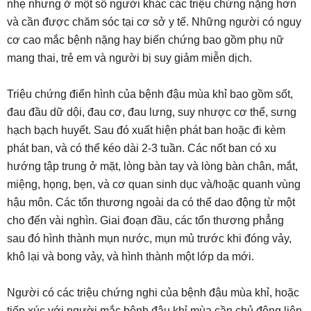
nhẹ nhưng ở một số người khác các triệu chứng nặng hơn
và cần được chăm sóc tại cơ sở y tế. Những người có nguy
cơ cao mắc bệnh nặng hay biến chứng bao gồm phụ nữ
mang thai, trẻ em và người bị suy giảm miễn dịch.
Triệu chứng điển hình của bệnh đậu mùa khỉ bao gồm sốt,
đau đầu dữ dội, đau cơ, đau lưng, suy nhược cơ thể, sưng
hạch bạch huyết. Sau đó xuất hiện phát ban hoặc đi kèm
phát ban, và có thể kéo dài 2-3 tuần. Các nốt ban có xu
hướng tập trung ở mặt, lòng bàn tay và lòng bàn chân, mắt,
miệng, họng, bẹn, và cơ quan sinh dục và/hoặc quanh vùng
hậu môn. Các tổn thương ngoài da có thể dao động từ một
cho đến vài nghìn. Giai đoạn đầu, các tổn thương phẳng
sau đó hình thành mụn nước, mụn mủ trước khi đóng vảy,
khô lại và bong vảy, và hình thành một lớp da mới.
Người có các triệu chứng nghi của bệnh đậu mùa khỉ, hoặc
tiếp xúc với người mắc bệnh đậu khỉ mùa cần chủ động liên