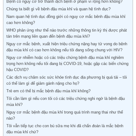
Bệnh có nguy cơ trở thành dịch bệnh ở phạm vi rộng hơn không?
Chúng ta biết gì về bệnh đậu mùa khỉ và quan hệ tình dục?
Nam quan hệ tình dục đồng giới có nguy cơ mắc bênh đậu mùa khỉ
cao hơn không?
WHO phản ứng như thế nào trước những thông tin kỳ thị được phát
tán trên mạng liên quan đến bệnh đậu mùa khỉ?
Nguy cơ mắc bệnh, xuất hiện triệu chứng nặng hay tử vong do bệnh
đậu mùa khỉ có cao hơn không nếu tôi đang sống chung với HIV?
Nguy cơ nhiễm hoặc có các triệu chứng bệnh đậu mùa khỉ nghiêm
trọng hơn không nếu tôi đang bị COVID-19, hoặc gặp các biến chứng
hậu COVID?
Các dịch vụ chăm sóc sức khỏe tình dục địa phương bị quá tải – tôi
có thể làm gì để giảm gánh nặng cho họ?
Trẻ em có thể bị mắc bệnh đậu mùa khỉ không?
Tôi cần làm gì nếu con tôi có các triệu chứng nghi ngờ là bệnh đậu
mùa khỉ?
Nguy cơ mắc bệnh đậu mùa khỉ trong quá trình mang thai như thế
nào?
Tôi vẫn tiếp tục cho con bú sữa mẹ khi đã chẩn đoán là mắc bệnh
đậu mùa khỉ chứ?