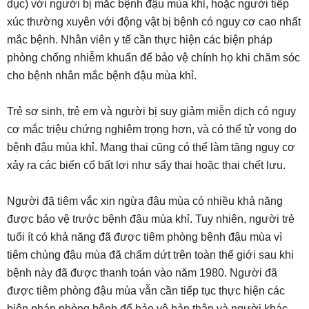
dục) với người bị mắc bệnh đậu mùa khỉ, hoặc người tiếp
xúc thường xuyên với động vật bị bệnh có nguy cơ cao nhất
mắc bệnh. Nhân viên y tế cần thực hiện các biện pháp
phòng chống nhiễm khuẩn để bảo vệ chính họ khi chăm sóc
cho bệnh nhân mắc bệnh đậu mùa khỉ.
Trẻ sơ sinh, trẻ em và người bị suy giảm miễn dịch có nguy
cơ mắc triệu chứng nghiêm trọng hơn, và có thể tử vong do
bệnh đậu mùa khỉ. Mang thai cũng có thể làm tăng nguy cơ
xảy ra các biến cố bất lợi như sẩy thai hoặc thai chết lưu.
Người đã tiêm vắc xin ngừa đậu mùa có nhiều khả năng
được bảo vệ trước bệnh đậu mùa khỉ. Tuy nhiên, người trẻ
tuổi ít có khả năng đã được tiêm phòng bệnh đậu mùa vì
tiêm chủng đậu mùa đã chấm dứt trên toàn thế giới sau khi
bệnh này đã được thanh toán vào năm 1980. Người đã
được tiêm phòng đậu mùa vẫn cần tiếp tục thực hiện các
biện pháp phòng bệnh để bảo vệ bản thân và người khác.