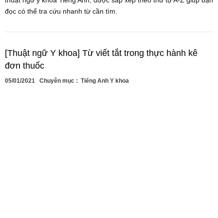
thuật ngữ y khoa Tiếng Anh, được sắp xếp theo thứ tự A-Z giúp bạn
đọc có thể tra cứu nhanh từ cần tìm.
[Thuật ngữ Y khoa] Từ viết tắt trong thực hành kê
đơn thuốc
05/01/2021
Chuyên mục :
Tiếng Anh Y khoa