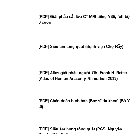
[PDF] Giải phẫu cắt lớp CT-MRI tiếng Việt, full bộ
3 cuốn
[PDF] Siêu âm tổng quát (Bệnh viện Chợ Rẫy)
[PDF] Atlas giải phẫu người 7th, Frank H. Netter
(Atlas of Human Anatomy 7th edition 2019)
[PDF] Chẩn đoán hình ảnh (Bác sĩ đa khoa) (Bộ Y
tế)
[PDF] Siêu âm bụng tổng quát (PGS. Nguyễn