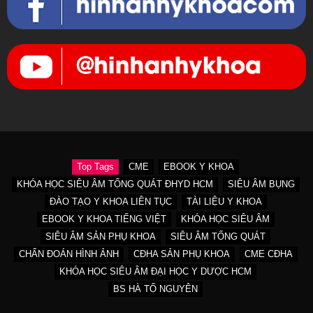
Top Tags
CME
EBOOK Y KHOA
KHÓA HỌC SIÊU ÂM TỔNG QUÁT ĐHYD HCM
SIÊU ÂM BỤNG
ĐÀO TẠO Y KHOA LIÊN TỤC
TÀI LIỆU Y KHOA
EBOOK Y KHOA TIẾNG VIỆT
KHÓA HỌC SIÊU ÂM
SIÊU ÂM SẢN PHỤ KHOA
SIÊU ÂM TỔNG QUÁT
CHẨN ĐOÁN HÌNH ẢNH
CĐHA SẢN PHỤ KHOA
CME CĐHA
KHÓA HỌC SIÊU ÂM ĐẠI HỌC Y DƯỢC HCM
BS HÀ TỐ NGUYÊN