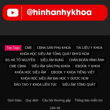
Top Tags
CME
CĐHA SẢN PHỤ KHOA
TÀI LIỆU Y KHOA
KHÓA HỌC SIÊU ÂM TỔNG QUÁT ĐHYD HCM
BS HÀ TỐ NGUYÊN
SIÊU ÂM BỤNG
CHẨN ĐOÁN HÌNH ẢNH
CME CĐHA
SIÊU ÂM SẢN PHỤ KHOA
EBOOK Y KHOA
KHÓA HỌC SIÊU ÂM
EBOOK Y KHOA TIẾNG VIỆT
KHÓA HỌC SIÊU ÂM ĐẠI HỌC Y DƯỢC HCM
ĐÀO TẠO Y KHOA LIÊN TỤC
SIÊU ÂM TỔNG QUÁT
Giới thiệu
Quy định
Câu hỏi thường gặp
Thông báo miễn trừ
Liên hệ