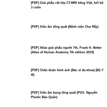
[PDF] Giải phẫu cắt lớp CT-MRI tiếng Việt, full bộ
3 cuốn
[PDF] Siêu âm tổng quát (Bệnh viện Chợ Rẫy)
[PDF] Atlas giải phẫu người 7th, Frank H. Netter
(Atlas of Human Anatomy 7th edition 2019)
[PDF] Chẩn đoán hình ảnh (Bác sĩ đa khoa) (Bộ Y
tế)
[PDF] Siêu âm bụng tổng quát (PGS. Nguyễn
Phước Bảo Quân)