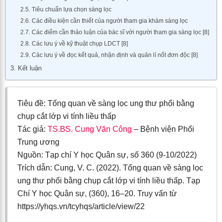
2.5. Tiêu chuẩn lựa chọn sàng lọc
2.6. Các điều kiện cần thiết của người tham gia khám sàng lọc
2.7. Các điểm cần thảo luận của bác sĩ với người tham gia sàng lọc [8]
2.8. Các lưu ý về kỹ thuật chụp LDCT [8]
2.9. Các lưu ý về đọc kết quả, nhận định và quản lí nốt đơn độc [8]
3. Kết luận
Tiêu đề: Tổng quan về sàng lọc ung thư phổi bằng
chụp cắt lớp vi tính liều thấp
Tác giả:
TS.BS. Cung Văn Công
– Bệnh viện Phổi
Trung ương
Nguồn: Tạp chí Y học Quân sự, số 360 (9-10/2022)
Trích dẫn: Cung, V. C. (2022). Tổng quan về sàng lọc
ung thư phổi bằng chụp cắt lớp vi tính liều thấp. Tạp
Chí Y học Quân sự, (360), 16–20. Truy vấn từ
https://yhqs.vn/tcyhqs/article/view/22