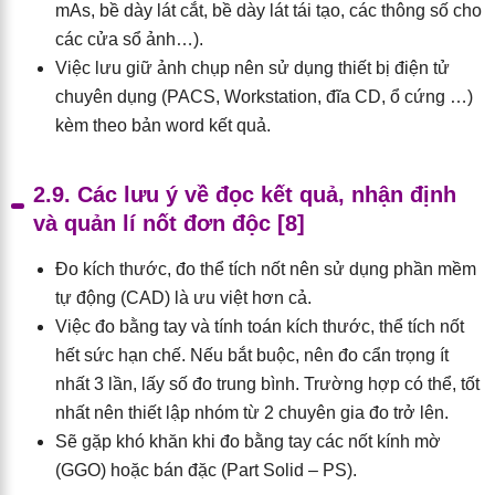
mAs, bề dày lát cắt, bề dày lát tái tạo, các thông số cho
các cửa sổ ảnh…).
Việc lưu giữ ảnh chụp nên sử dụng thiết bị điện tử
chuyên dụng (PACS, Workstation, đĩa CD, ổ cứng …)
kèm theo bản word kết quả.
2.9. Các lưu ý về đọc kết quả, nhận định
và quản lí nốt đơn độc [8]
Đo kích thước, đo thể tích nốt nên sử dụng phần mềm
tự động (CAD) là ưu việt hơn cả.
Việc đo bằng tay và tính toán kích thước, thể tích nốt
hết sức hạn chế. Nếu bắt buộc, nên đo cẩn trọng ít
nhất 3 lần, lấy số đo trung bình. Trường hợp có thể, tốt
nhất nên thiết lập nhóm từ 2 chuyên gia đo trở lên.
Sẽ gặp khó khăn khi đo bằng tay các nốt kính mờ
(GGO) hoặc bán đặc (Part Solid – PS).