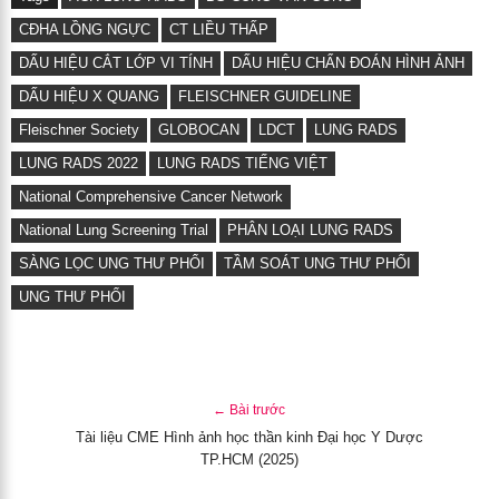
CĐHA LỒNG NGỰC
CT LIỀU THẤP
DẤU HIỆU CẮT LỚP VI TÍNH
DẤU HIỆU CHẨN ĐOÁN HÌNH ẢNH
DẤU HIỆU X QUANG
FLEISCHNER GUIDELINE
Fleischner Society
GLOBOCAN
LDCT
LUNG RADS
LUNG RADS 2022
LUNG RADS TIẾNG VIỆT
National Comprehensive Cancer Network
National Lung Screening Trial
PHÂN LOẠI LUNG RADS
SÀNG LỌC UNG THƯ PHỔI
TẦM SOÁT UNG THƯ PHỔI
UNG THƯ PHỔI
← Bài trước
Tài liệu CME Hình ảnh học thần kinh Đại học Y Dược
TP.HCM (2025)