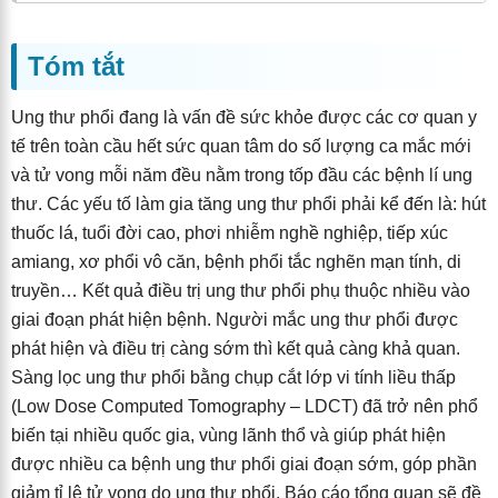
Tóm tắt
Ung thư phổi đang là vấn đề sức khỏe được các cơ quan y
tế trên toàn cầu hết sức quan tâm do số lượng ca mắc mới
và tử vong mỗi năm đều nằm trong tốp đầu các bệnh lí ung
thư. Các yếu tố làm gia tăng ung thư phổi phải kể đến là: hút
thuốc lá, tuổi đời cao, phơi nhiễm nghề nghiệp, tiếp xúc
amiang, xơ phổi vô căn, bệnh phổi tắc nghẽn mạn tính, di
truyền… Kết quả điều trị ung thư phổi phụ thuộc nhiều vào
giai đoạn phát hiện bệnh. Người mắc ung thư phổi được
phát hiện và điều trị càng sớm thì kết quả càng khả quan.
Sàng lọc ung thư phổi bằng chụp cắt lớp vi tính liều thấp
(Low Dose Computed Tomography – LDCT) đã trở nên phổ
biến tại nhiều quốc gia, vùng lãnh thổ và giúp phát hiện
được nhiều ca bệnh ung thư phổi giai đoạn sớm, góp phần
giảm tỉ lệ tử vong do ung thư phổi. Báo cáo tổng quan sẽ đề