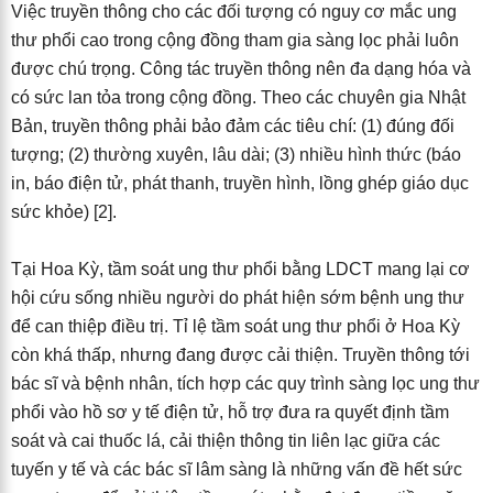
Việc truyền thông cho các đối tượng có nguy cơ mắc ung
thư phổi cao trong cộng đồng tham gia sàng lọc phải luôn
được chú trọng. Công tác truyền thông nên đa dạng hóa và
có sức lan tỏa trong cộng đồng. Theo các chuyên gia Nhật
Bản, truyền thông phải bảo đảm các tiêu chí: (1) đúng đối
tượng; (2) thường xuyên, lâu dài; (3) nhiều hình thức (báo
in, báo điện tử, phát thanh, truyền hình, lồng ghép giáo dục
sức khỏe) [2].
Tại Hoa Kỳ, tầm soát ung thư phổi bằng LDCT mang lại cơ
hội cứu sống nhiều người do phát hiện sớm bệnh ung thư
để can thiệp điều trị. Tỉ lệ tầm soát ung thư phổi ở Hoa Kỳ
còn khá thấp, nhưng đang được cải thiện. Truyền thông tới
bác sĩ và bệnh nhân, tích hợp các quy trình sàng lọc ung thư
phổi vào hồ sơ y tế điện tử, hỗ trợ đưa ra quyết định tầm
soát và cai thuốc lá, cải thiện thông tin liên lạc giữa các
tuyến y tế và các bác sĩ lâm sàng là những vấn đề hết sức