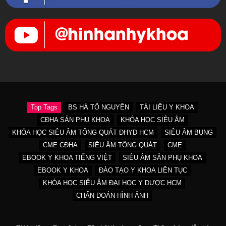
Top Tags
BS HÀ TỐ NGUYÊN
TÀI LIỆU Y KHOA
CĐHA SẢN PHỤ KHOA
KHÓA HỌC SIÊU ÂM
KHÓA HỌC SIÊU ÂM TỔNG QUÁT ĐHYD HCM
SIÊU ÂM BỤNG
CME CĐHA
SIÊU ÂM TỔNG QUÁT
CME
EBOOK Y KHOA TIẾNG VIỆT
SIÊU ÂM SẢN PHỤ KHOA
EBOOK Y KHOA
ĐÀO TẠO Y KHOA LIÊN TỤC
KHÓA HỌC SIÊU ÂM ĐẠI HỌC Y DƯỢC HCM
CHẨN ĐOÁN HÌNH ẢNH