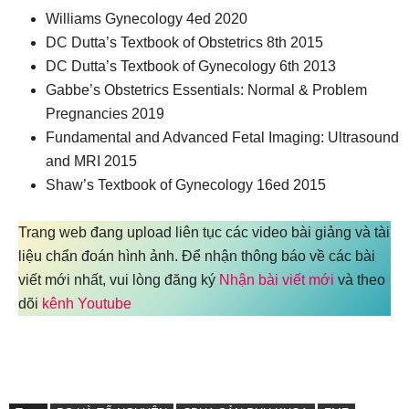
Williams Gynecology 4ed 2020
DC Dutta’s Textbook of Obstetrics 8th 2015
DC Dutta’s Textbook of Gynecology 6th 2013
Gabbe’s Obstetrics Essentials: Normal & Problem
Pregnancies 2019
Fundamental and Advanced Fetal Imaging: Ultrasound
and MRI 2015
Shaw’s Textbook of Gynecology 16ed 2015
Trang web đang upload liên tục các video bài giảng và tài
liệu chẩn đoán hình ảnh. Để nhận thông báo về các bài
viết mới nhất, vui lòng đăng ký
Nhận bài viết mới
và theo
dõi
kênh Youtube