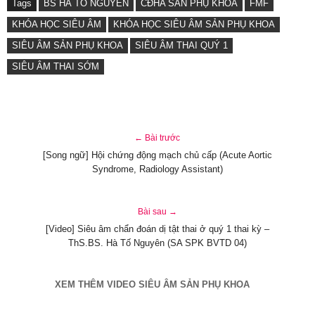
Tags
BS HÀ TỐ NGUYÊN
CĐHA SẢN PHỤ KHOA
FMF
KHÓA HỌC SIÊU ÂM
KHÓA HỌC SIÊU ÂM SẢN PHỤ KHOA
SIÊU ÂM SẢN PHỤ KHOA
SIÊU ÂM THAI QUÝ 1
SIÊU ÂM THAI SỚM
← Bài trước
[Song ngữ] Hội chứng động mạch chủ cấp (Acute Aortic
Syndrome, Radiology Assistant)
Bài sau →
[Video] Siêu âm chẩn đoán dị tật thai ở quý 1 thai kỳ –
ThS.BS. Hà Tố Nguyên (SA SPK BVTD 04)
XEM THÊM VIDEO SIÊU ÂM SẢN PHỤ KHOA