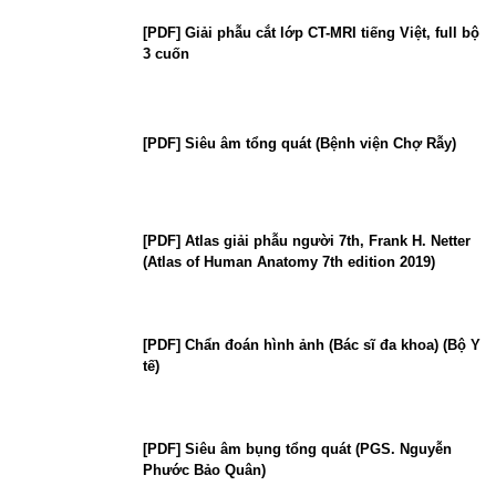
[PDF] Giải phẫu cắt lớp CT-MRI tiếng Việt, full bộ
3 cuốn
[PDF] Siêu âm tổng quát (Bệnh viện Chợ Rẫy)
[PDF] Atlas giải phẫu người 7th, Frank H. Netter
(Atlas of Human Anatomy 7th edition 2019)
[PDF] Chẩn đoán hình ảnh (Bác sĩ đa khoa) (Bộ Y
tế)
[PDF] Siêu âm bụng tổng quát (PGS. Nguyễn
Phước Bảo Quân)