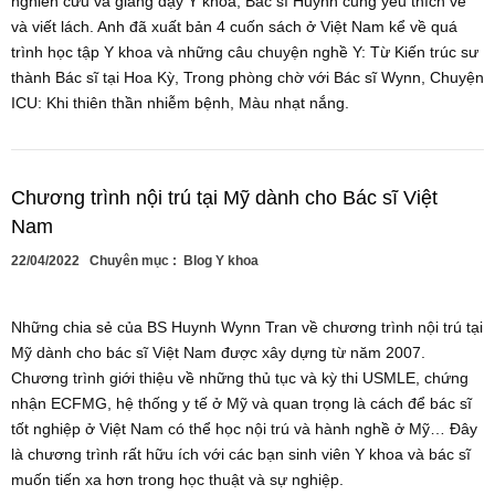
nghiên cứu và giảng dạy Y khoa, Bác sĩ Huỳnh cũng yêu thích vẽ
và viết lách. Anh đã xuất bản 4 cuốn sách ở Việt Nam kể về quá
trình học tập Y khoa và những câu chuyện nghề Y: Từ Kiến trúc sư
thành Bác sĩ tại Hoa Kỳ, Trong phòng chờ với Bác sĩ Wynn, Chuyện
ICU: Khi thiên thần nhiễm bệnh, Màu nhạt nắng.
Chương trình nội trú tại Mỹ dành cho Bác sĩ Việt
Nam
22/04/2022
Chuyên mục :
Blog Y khoa
Những chia sẻ của BS Huynh Wynn Tran về chương trình nội trú tại
Mỹ dành cho bác sĩ Việt Nam được xây dựng từ năm 2007.
Chương trình giới thiệu về những thủ tục và kỳ thi USMLE, chứng
nhận ECFMG, hệ thống y tế ở Mỹ và quan trọng là cách để bác sĩ
tốt nghiệp ở Việt Nam có thể học nội trú và hành nghề ở Mỹ… Đây
là chương trình rất hữu ích với các bạn sinh viên Y khoa và bác sĩ
muốn tiến xa hơn trong học thuật và sự nghiệp.