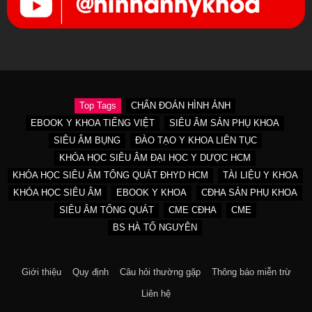
Top Tags
CHẨN ĐOÁN HÌNH ẢNH
EBOOK Y KHOA TIẾNG VIỆT
SIÊU ÂM SẢN PHỤ KHOA
SIÊU ÂM BỤNG
ĐÀO TẠO Y KHOA LIÊN TỤC
KHÓA HỌC SIÊU ÂM ĐẠI HỌC Y DƯỢC HCM
KHÓA HỌC SIÊU ÂM TỔNG QUÁT ĐHYD HCM
TÀI LIỆU Y KHOA
KHÓA HỌC SIÊU ÂM
EBOOK Y KHOA
CĐHA SẢN PHỤ KHOA
SIÊU ÂM TỔNG QUÁT
CME CĐHA
CME
BS HÀ TỐ NGUYÊN
Giới thiệu
Quy định
Câu hỏi thường gặp
Thông báo miễn trừ
Liên hệ