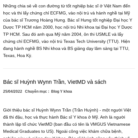
Những chia sẻ về con đường từ tốt nghiệp bác sĩ ở Việt Nam đến
học và thi lấy chứng chỉ ECFMG, vào nội trú và hành nghề tại Mỹ
của bác sĩ Trương Hoàng Hưng. Bác sĩ Hưng tốt nghiệp Đại học Y
Dược TP HCM năm 2000, học nội trú Nhi khoa tại Đại học Y Dược
TP HCM. Sau đó anh qua Mỹ năm 2004, ôn thi USMLE và lấy
chứng chỉ ECFMG, vào nội trú Texas Tech University (TTU). Hiện
đang hành nghề BS Nhi khoa và BS giảng dạy lâm sàng tại TTU,
Texas, Hoa Kỳ.
Bác sĩ Huỳnh Wynn Trần, VietMD và sách
25/04/2022
Chuyên mục :
Blog Y khoa
Giới thiệu bác sĩ Huỳnh Wynn Trần (Trần Huỳnh) - một người Việt
đã thi đậu, học và thực hành Bác sĩ Y khoa ở Mỹ. Anh là người
thành lập tổ chức VietMD (ban đầu có tên là VMGUS Vietnamese
Medical Graduates to US). Ngoài công việc khám chữa bệnh,