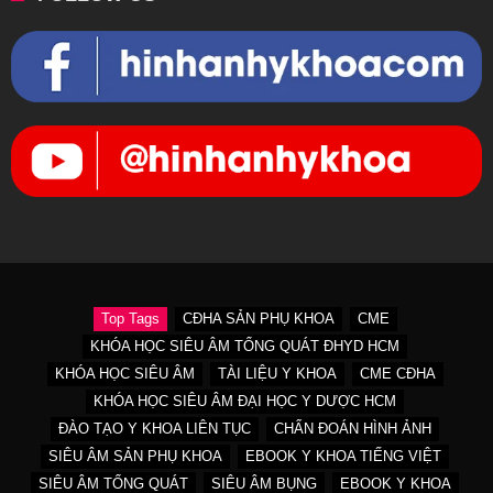
Top Tags
CĐHA SẢN PHỤ KHOA
CME
KHÓA HỌC SIÊU ÂM TỔNG QUÁT ĐHYD HCM
KHÓA HỌC SIÊU ÂM
TÀI LIỆU Y KHOA
CME CĐHA
KHÓA HỌC SIÊU ÂM ĐẠI HỌC Y DƯỢC HCM
ĐÀO TẠO Y KHOA LIÊN TỤC
CHẨN ĐOÁN HÌNH ẢNH
SIÊU ÂM SẢN PHỤ KHOA
EBOOK Y KHOA TIẾNG VIỆT
SIÊU ÂM TỔNG QUÁT
SIÊU ÂM BỤNG
EBOOK Y KHOA