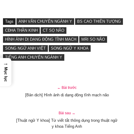
Tags
ANH VĂN CHUYÊN NGÀNH Y
BS CAO THIÊN TƯỢNG
CĐHA THẦN KINH
CT SỌ NÃO
HÌNH ẢNH DỊ DẠNG ĐỘNG TĨNH MẠCH
MRI SỌ NÃO
SONG NGỮ ANH VIỆT
SONG NGỮ Y KHOA
TIẾNG ANH CHUYÊN NGÀNH Y
→
Mục lục
← Bài trước
[Bản dịch] Hình ảnh dị dạng động tĩnh mạch não
Bài sau →
[Thuật ngữ Y khoa] Từ viết tắt thông dụng trong thuật ngữ
y khoa Tiếng Anh