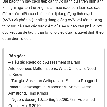
Bài báo trình bày cách tiếp cận thực hành dựa trên hình ảnh
khi nghi ngờ tổn thương mạch máu não, bàn luận các đặc
điểm khác biệt của nhiều kiểu dị dạng động tĩnh mạch
(AVM) và phân biệt những dạng giống AVM với tổn thương
thực sự, nêu lên các đặc điểm của AVM não cần phải được
đọc kết quả để tạo thuận lợi cho việc đưa ra quyết định theo
quan điểm điều trị.
Bản gốc:
– Tiêu đề: Radiologic Assessment of Brain
Arteriovenous Malformations: What Clinicians Need
to Know
– Tác giả: Sasikhan Geibprasert , Sirintara Pongpech,
Pakorn Jiarakongmun, Manohar M. Shroff, Derek C.
Armstrong, Timo Krings
– Nguồn: doi.org/10.1148/rg.302095728. Published
Online: Mar 8 2010