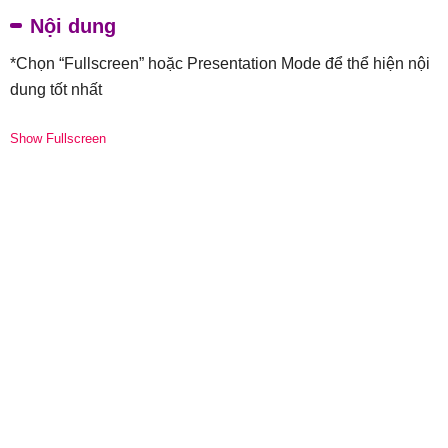
Nội dung
*Chọn “Fullscreen” hoặc Presentation Mode để thể hiện nội
dung tốt nhất
Show Fullscreen
Skip
to
PDF
content