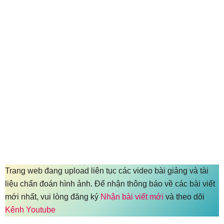
Trang web đang upload liên tục các video bài giảng và tài
liệu chẩn đoán hình ảnh. Để nhận thông báo về các bài viết
mới nhất, vui lòng đăng ký
Nhận bài viết mới
và theo dõi
Kênh Youtube