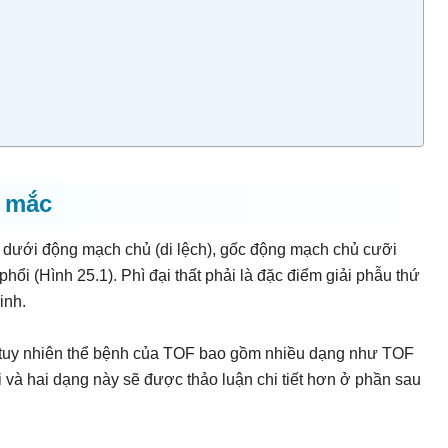
ệ mắc
ất dưới động mạch chủ (di lệch), gốc động mạch chủ cưỡi
hổi (Hình 25.1). Phì đại thất phải là đặc điểm giải phẫu thứ
inh.
 tuy nhiên thể bệnh của TOF bao gồm nhiều dạng như TOF
 và hai dạng này sẽ được thảo luận chi tiết hơn ở phần sau