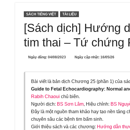
SÁCH TIẾNG VIỆT
TÀI LIỆU
[Sách dịch] Hướng d
tim thai – Tứ chứng 
Ngày đăng:
04/08/2023
Ngày cập nhật: 16/05/26
Bài viết là bản dịch Chương 25 (phần 1) của s
Guide to Fetal Echocardiography: Normal an
Rabih Chaoui
chủ biên.
Người dịch:
BS Sơn Lâm
, Hiệu chỉnh:
BS Nguy
Đây là một nguồn tham khảo hay tạo nền tảng c
chuyên sâu các bệnh tim bẩm sinh.
Giới thiệu sách và các chương:
Hướng dẫn thực 