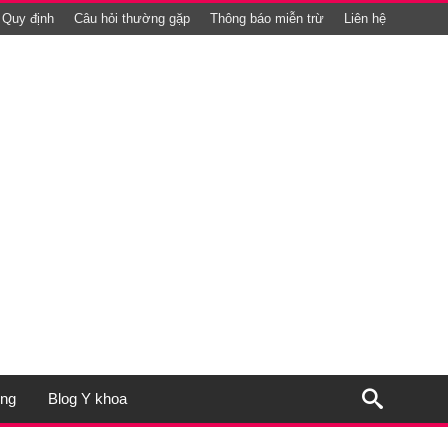
Quy định
Câu hỏi thường gặp
Thông báo miễn trừ
Liên hệ
ụng
Blog Y khoa