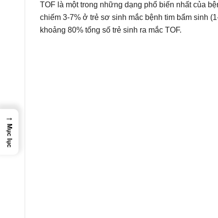
TOF là một trong những dạng phổ biến nhất của bện
chiếm 3-7% ở trẻ sơ sinh mắc bệnh tim bẩm sinh (
khoảng 80% tổng số trẻ sinh ra mắc TOF.
(nguồn: h
→
Mục lục