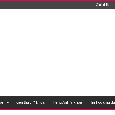
Giới thiệu
an
Kiến thức Y khoa
Tiếng Anh Y khoa
Tin học ứng d