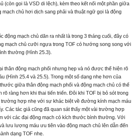
ủ (còn gọi là VSD di lệch), kèm theo kết nối một phần giữa
g mạch chủ hơi dịch sang phải và thuật ngữ gọi là động
gốc động mạch chủ dãn ra nhất là trong 3 tháng cuối, đây có
 động mạch chủ cưỡi ngựa trong TOF có hướng song song với
ình thường (Hình 25.3).
i thân động mạch phổi nhưng hẹp và nó được thể hiện rõ
máu (Hình 25.4 và 25.5). Trong một số dạng nhẹ hơn của
ích thước giữa thân động mạch phổi và động mạch chủ có thể
 rõ ràng hơn khi thai tiến triển. Đôi khi TOF bị bỏ sót trong
g trường hợp nhẹ với sự khác biệt về đường kính mạch máu
y. Các tác giả cũng đã quan sát thấy một vài trường hợp
 với các đại động mạch có kích thước bình thường. Với
ơn và lưu lượng máu ưu tiên vào động mạch chủ lên dẫn đến
thành dạng TOF nhẹ.