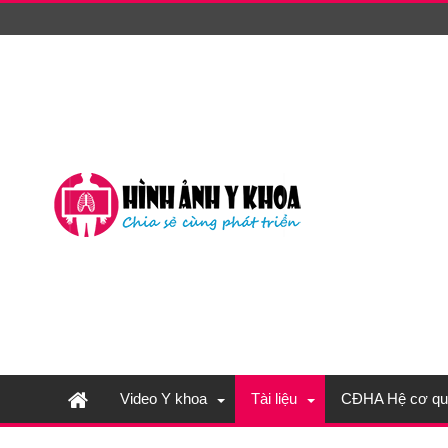
Video Y khoa
Tài liệu
CĐHA Hệ cơ qu