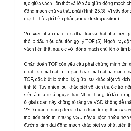
tục giữa vách liên thất và lớp áo giữa động mạch ch
động mạch chủ và thất phải (Hình 25.3). Vì vậy độn
mạch chủ vị trí bên phải (aortic dextroposition).
Với việc nhận máu từ cả thất trái và thất phải nên 
thể là dấu hiệu đầu tiên gợi ý TOF (5). Ngoài ra,
vách liên thất ngược với động mạch chủ lên ở tim b
Chẩn đoán TOF còn yêu cầu phải chứng minh tồn tạ
nhất trên mặt cắt trục ngắn hoặc mặt cắt ba mạch 
TOF, đặc biệt là ở thai kỳ giữa, sự khác biệt về k
tinh tế. Tuy nhiên, sự khác biệt về kích thước trở nên
siêu âm tam cá nguyệt hai. Nhìn chung đó là nhữn
ở giai đoạn này không rõ ràng và VSD không dễ thấ
VSD quanh màng được chẩn đoán trong thai kỳ sớm
thai tiến triển thì những VSD này di lệch nhiều h
đường kính đại động mạch khác biệt và phát triển 