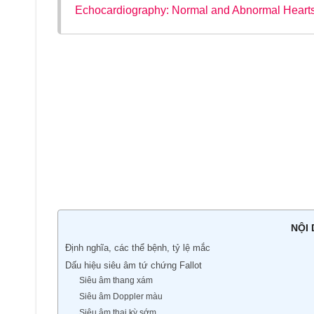
Echocardiography: Normal and Abnormal Hearts,
NỘI
Định nghĩa, các thể bệnh, tỷ lệ mắc
Dấu hiệu siêu âm tứ chứng Fallot
Siêu âm thang xám
Siêu âm Doppler màu
Siêu âm thai kỳ sớm