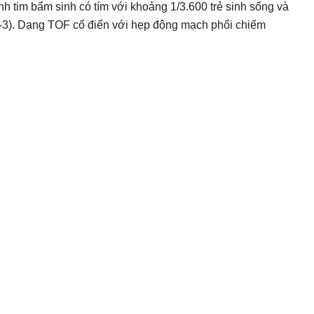
h tim bẩm sinh có tím với khoảng 1/3.600 trẻ sinh sống và
1-3). Dạng TOF cổ điển với hẹp động mạch phổi chiếm
inhanhykhoa.com)