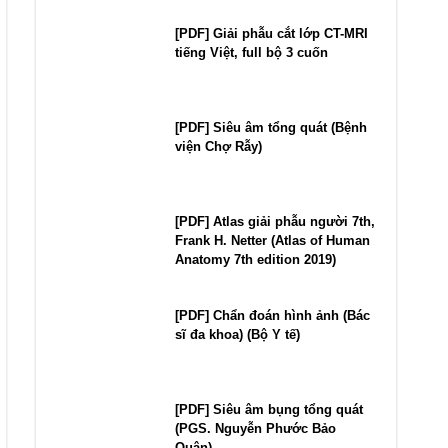
[PDF] Giải phẫu cắt lớp CT-MRI
tiếng Việt, full bộ 3 cuốn
[PDF] Siêu âm tổng quát (Bệnh
viện Chợ Rẫy)
[PDF] Atlas giải phẫu người 7th,
Frank H. Netter (Atlas of Human
Anatomy 7th edition 2019)
[PDF] Chẩn đoán hình ảnh (Bác
sĩ đa khoa) (Bộ Y tế)
[PDF] Siêu âm bụng tổng quát
(PGS. Nguyễn Phước Bảo
Quân)