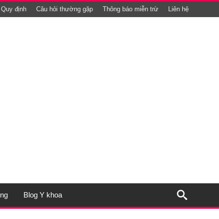
Quy định
Câu hỏi thường gặp
Thông báo miễn trừ
Liên hệ
ụng
Blog Y khoa