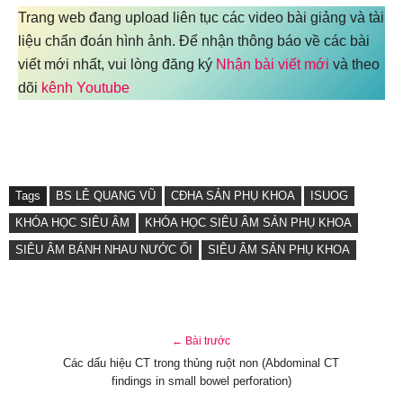
Trang web đang upload liên tục các video bài giảng và tài
liệu chẩn đoán hình ảnh. Để nhận thông báo về các bài
viết mới nhất, vui lòng đăng ký
Nhận bài viết mới
và theo
dõi
kênh Youtube
Tags
BS LÊ QUANG VŨ
CĐHA SẢN PHỤ KHOA
ISUOG
KHÓA HỌC SIÊU ÂM
KHÓA HỌC SIÊU ÂM SẢN PHỤ KHOA
SIÊU ÂM BÁNH NHAU NƯỚC ỐI
SIÊU ÂM SẢN PHỤ KHOA
← Bài trước
Các dấu hiệu CT trong thủng ruột non (Abdominal CT
findings in small bowel perforation)