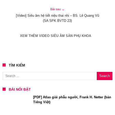
Bài sau →
[Video] Siêu âm hệ tiết niệu thai nhi – BS. Lê Quang Vũ
(SA SPK BVTD 23)
XEM THÊM VIDEO SIÊU ÂM SẢN PHỤ KHOA
TÌM KIẾM
Search for:
BÀI NỔI BẬT
[PDF] Atlas giải phẫu người, Frank H. Netter (bản
Tiếng Việt)