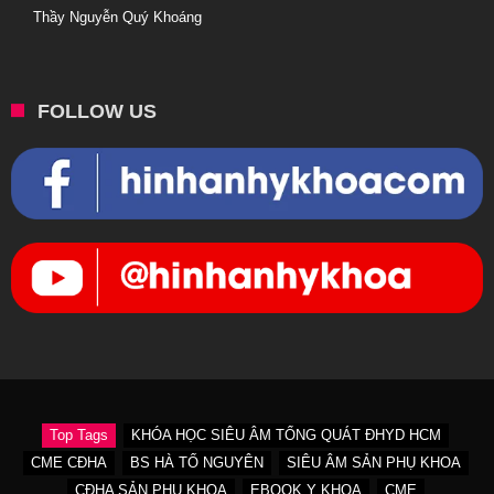
Thầy Nguyễn Quý Khoáng
FOLLOW US
Top Tags
KHÓA HỌC SIÊU ÂM TỔNG QUÁT ĐHYD HCM
CME CĐHA
BS HÀ TỐ NGUYÊN
SIÊU ÂM SẢN PHỤ KHOA
CĐHA SẢN PHỤ KHOA
EBOOK Y KHOA
CME